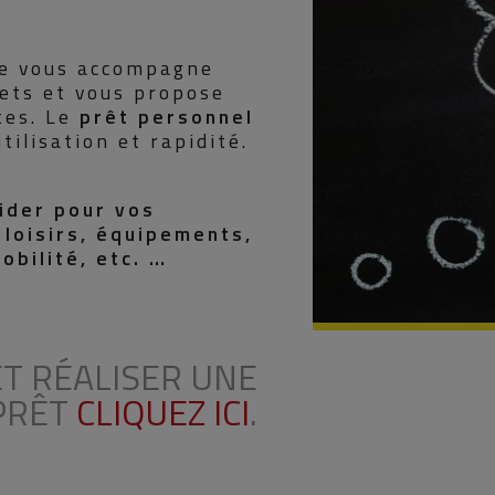
se vous accompagne
jets et vous propose
tes. Le
prêt personnel
utilisation et rapidité.
ider pour vos
 loisirs, équipements,
obilité, etc. …
T RÉALISER UNE
PRÊT
CLIQUEZ ICI
.