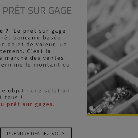
PRÊT SUR GAGE
ge ?
Le prêt sur gage
prêt bancaire basée
un objet de valeur, un
tement. C’est la
le marché des ventes
termine le montant du
re objet : une solution
à tous !
du prêt sur gages.
PRENDRE RENDEZ-VOUS