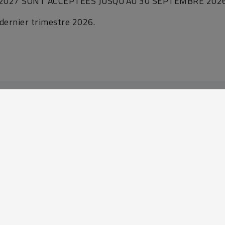
2027 SONT ACCEPTÉES JUSQU’AU
30 SEPTEMBRE 2026
 dernier trimestre 2026.