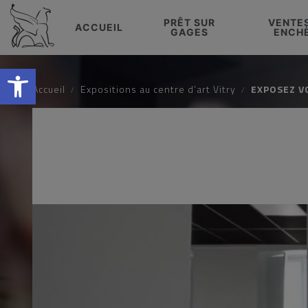
PRÊT SUR
VENTE
ACCUEIL
GAGES
ENCH
Ouvrir la barre d’outils
Accueil
Expositions au centre d’art Vitry
EXPOSEZ V